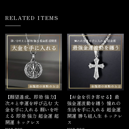
RELATED ITEMS
【願望達成、即効 強力】
【お金を引き寄せる】最
次々と幸運を呼び込む 大
強金運波動を纏う 憧れの
金を手に入れる 願いを叶
生活を手に入れる 超金運
える 即効 強力 超金運 超
開運 勝ち組人生 ネックレ
開運 ネックレス
ス