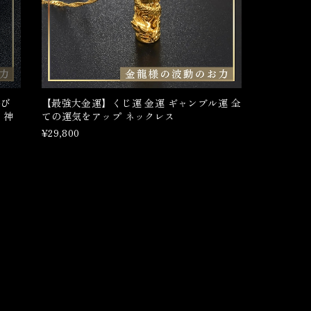
呼び
【最強大金運】くじ運 金運 ギャンブル運 全
・神
ての運気をアップ ネックレス
¥29,800